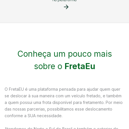
arrow_forward
Conheça um pouco mais
sobre o
FretaEu
O FretaEU é uma plataforma pensada para ajudar quem quer
se deslocar à sua maneira com um veículo fretado, e também
a quem possui uma frota disponível para fretamento. Por meio
das nossas parcerias, possibilitamos esse deslocamento
conforme a SUA necessidade.
Atendemos de Norte a Sul do Brasil e também o exterior do