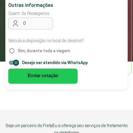
Outras informações
Quant. de Passageiros
Veículo a disposição no local de destino?
panorama_fish_eye
Sim, durante toda a viagem
Desejo ser atendido via WhatsApp
task_alt
Enviar cotação
Seja um parceiro do FretaEu e ofereça seu serviços de fretamento
na plataforma