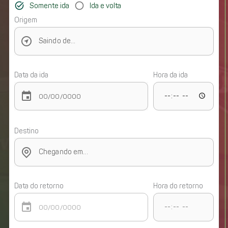
task_alt
panorama_fish_eye
Somente ida
Ida e volta
Origem
Data da ida
Hora da ida
event
Destino
Data do retorno
Hora do retorno
event